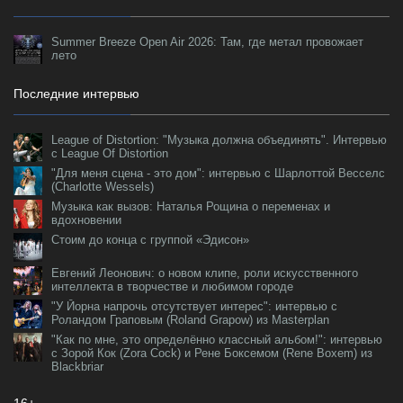
Summer Breeze Open Air 2026: Там, где метал провожает
лето
Последние интервью
League of Distortion: "Музыка должна объединять". Интервью
с League Of Distortion
"Для меня сцена - это дом": интервью с Шарлоттой Весселс
(Charlotte Wessels)
Музыка как вызов: Наталья Рощина о переменах и
вдохновении
Стоим до конца с группой «Эдисон»
Евгений Леонович: о новом клипе, роли искусственного
интеллекта в творчестве и любимом городе
"У Йорна напрочь отсутствует интерес": интервью с
Роландом Граповым (Roland Grapow) из Masterplan
"Как по мне, это определённо классный альбом!": интервью
с Зорой Кок (Zora Cock) и Рене Боксемом (Rene Boxem) из
Blackbriar