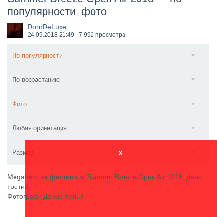
популярности, фото
​Anthrax выпустили новый сингл и клип «Everybod...
DornDeLuxe
24.09.2018
21:49
7 992 просмотра
По популярности
По возрастанию
Фото
Любая ориентация
Размер
x
Megaherz на фестивале Summer Breeze Open Air 2018, день
третий.
Фотограф: Денис Кельн