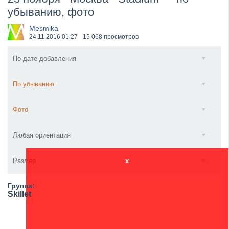
убыванию, фото
​Wacken Open Air 2027 объявил новую волну участ...
Mesmika
24.11.2016
01:27
15 068 просмотров
По дате добавления
По убыванию
Фото
Любая ориентация
Размер
x
Группа:
Skillet