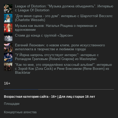
League of Distortion: "Музыка должна объединять". Интервью
с League Of Distortion
"Для меня сцена - это дом": интервью с Шарлоттой Весселс
(Charlotte Wessels)
Музыка как вызов: Наталья Рощина о переменах и
вдохновении
Стоим до конца с группой «Эдисон»
Евгений Леонович: о новом клипе, роли искусственного
интеллекта в творчестве и любимом городе
"У Йорна напрочь отсутствует интерес": интервью с
Роландом Граповым (Roland Grapow) из Masterplan
"Как по мне, это определённо классный альбом!": интервью
с Зорой Кок (Zora Cock) и Рене Боксемом (Rene Boxem) из
Blackbriar
16+
Возрастная категория сайта - 16+ | Для лиц старше 16 лет
Площадки
Концертные агенства