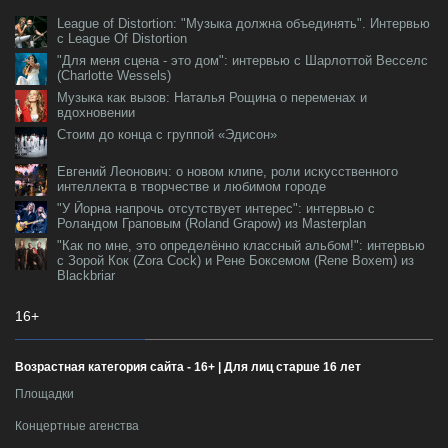
League of Distortion: "Музыка должна объединять". Интервью
с League Of Distortion
"Для меня сцена - это дом": интервью с Шарлоттой Весселс
(Charlotte Wessels)
Музыка как вызов: Наталья Рощина о переменах и
вдохновении
Стоим до конца с группой «Эдисон»
Евгений Леонович: о новом клипе, роли искусственного
интеллекта в творчестве и любимом городе
"У Йорна напрочь отсутствует интерес": интервью с
Роландом Граповым (Roland Grapow) из Masterplan
"Как по мне, это определённо классный альбом!": интервью
с Зорой Кок (Zora Cock) и Рене Боксемом (Rene Boxem) из
Blackbriar
16+
Возрастная категория сайта - 16+ | Для лиц старше 16 лет
Площадки
Концертные агенства