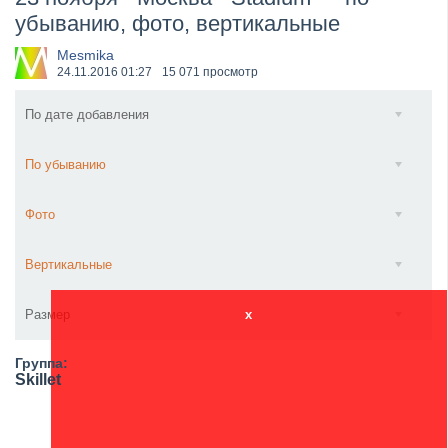
убыванию, фото, вертикальные
​Wacken Open Air 2027 объявил новую волну участ...
Mesmika
24.11.2016
01:27
15 071 просмотр
По дате добавления
По убыванию
Фото
Вертикальные
Размер
x
Группа:
Skillet