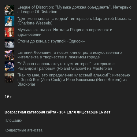
League of Distortion: "Музыка должна объединять". Интервью
с League Of Distortion
"Для меня сцена - это дом": интервью с Шарлоттой Весселс
(Charlotte Wessels)
Музыка как вызов: Наталья Рощина о переменах и
вдохновении
Стоим до конца с группой «Эдисон»
Евгений Леонович: о новом клипе, роли искусственного
интеллекта в творчестве и любимом городе
"У Йорна напрочь отсутствует интерес": интервью с
Роландом Граповым (Roland Grapow) из Masterplan
"Как по мне, это определённо классный альбом!": интервью
с Зорой Кок (Zora Cock) и Рене Боксемом (Rene Boxem) из
Blackbriar
16+
Возрастная категория сайта - 16+ | Для лиц старше 16 лет
Площадки
Концертные агенства