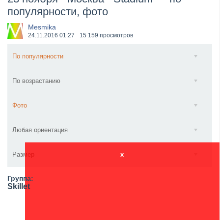
популярности, фото
​Wacken Open Air 2027 объявил новую волну участ...
Mesmika
24.11.2016
01:27
15 159 просмотров
По популярности
По возрастанию
Фото
Любая ориентация
Размер
x
Группа:
Skillet