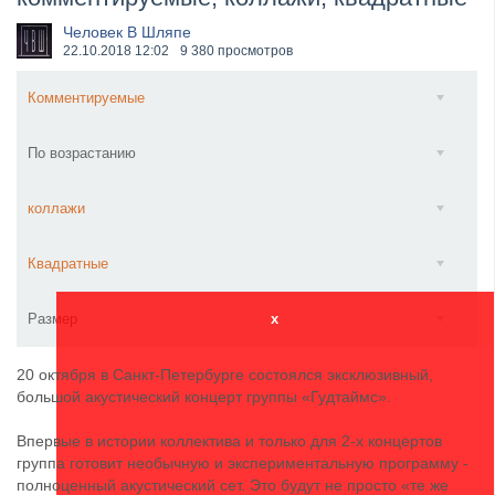
​Wacken Open Air 2027 объявил новую волну участ...
Человек В Шляпе
22.10.2018
12:02
9 380 просмотров
Комментируемые
По возрастанию
коллажи
Квадратные
Размер
x
20 октября в Санкт-Петербурге состоялся эксклюзивный,
большой акустический концерт группы «Гудтаймс».
Впервые в истории коллектива и только для 2-х концертов
группа готовит необычную и экспериментальную программу -
полноценный акустический сет. Это будут не просто «те же