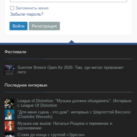
Запомнить меня
Забыли пароль?
Войти
Регистрация
Фестивали
Summer Breeze Open Air 2026: Там, где метал провожает
лето
Последние интервью
League of Distortion: "Музыка должна объединять". Интервью
с League Of Distortion
"Для меня сцена - это дом": интервью с Шарлоттой Весселс
(Charlotte Wessels)
Музыка как вызов: Наталья Рощина о переменах и
вдохновении
Стоим до конца с группой «Эдисон»