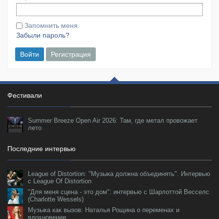
Запомнить меня
Забыли пароль?
Войти
Регистрация
Фестивали
Summer Breeze Open Air 2026: Там, где метал провожает
лето
Последние интервью
League of Distortion: "Музыка должна объединять". Интервью
с League Of Distortion
"Для меня сцена - это дом": интервью с Шарлоттой Весселс
(Charlotte Wessels)
Музыка как вызов: Наталья Рощина о переменах и
вдохновении