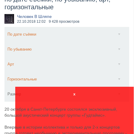
горизонтальные
​Anthrax выпустили новый сингл и клип «Everybod...
Человек В Шляпе
22.10.2018
12:02
9 428 просмотров
По дате съёмки
По убыванию
Арт
Горизонтальные
Размер
x
20 октября в Санкт-Петербурге состоялся эксклюзивный,
большой акустический концерт группы «Гудтаймс».
Впервые в истории коллектива и только для 2-х концертов
группа готовит необычную и экспериментальную программу -