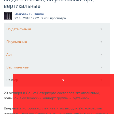
вертикальные
​Anthrax выпустили новый сингл и клип «Everybod...
Человек В Шляпе
22.10.2018
12:02
9 463 просмотра
По дате съёмки
По убыванию
Арт
Вертикальные
Размер
x
20 октября в Санкт-Петербурге состоялся эксклюзивный,
большой акустический концерт группы «Гудтаймс».
Впервые в истории коллектива и только для 2-х концертов
группа готовит необычную и экспериментальную программу -