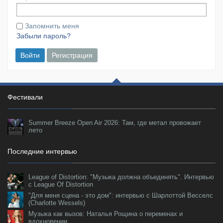
Запомнить меня
Забыли пароль?
Войти
Регистрация
Фестивали
Summer Breeze Open Air 2026: Там, где метал провожает
лето
Последние интервью
League of Distortion: "Музыка должна объединять". Интервью
с League Of Distortion
"Для меня сцена - это дом": интервью с Шарлоттой Весселс
(Charlotte Wessels)
Музыка как вызов: Наталья Рощина о переменах и
вдохновении