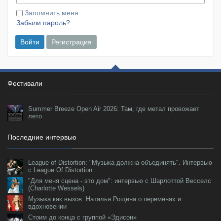
Запомнить меня
Забыли пароль?
Войти
Регистрация
Фестивали
Summer Breeze Open Air 2026: Там, где метал провожает
лето
Последние интервью
League of Distortion: "Музыка должна объединять". Интервью
с League Of Distortion
"Для меня сцена - это дом": интервью с Шарлоттой Весселс
(Charlotte Wessels)
Музыка как вызов: Наталья Рощина о переменах и
вдохновении
Стоим до конца с группой «Эдисон»