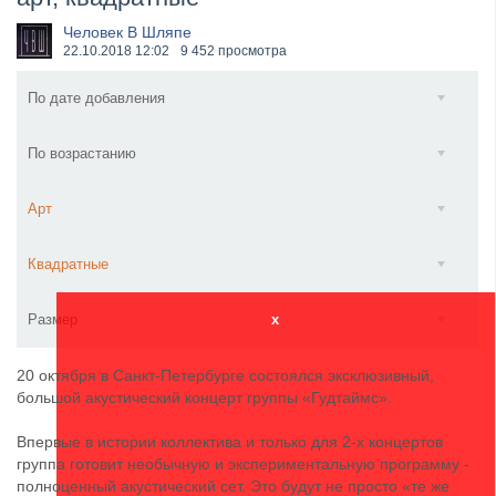
​Anthrax выпустили новый сингл и клип «Everybod...
Человек В Шляпе
22.10.2018
12:02
9 452 просмотра
По дате добавления
По возрастанию
Арт
Квадратные
Размер
x
20 октября в Санкт-Петербурге состоялся эксклюзивный,
большой акустический концерт группы «Гудтаймс».
Впервые в истории коллектива и только для 2-х концертов
группа готовит необычную и экспериментальную программу -
полноценный акустический сет. Это будут не просто «те же