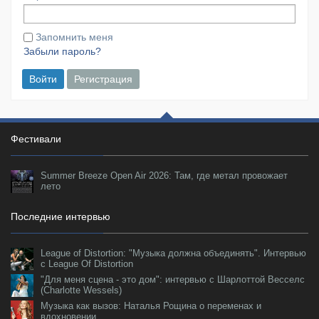
Запомнить меня
Забыли пароль?
Войти
Регистрация
Фестивали
Summer Breeze Open Air 2026: Там, где метал провожает
лето
Последние интервью
League of Distortion: "Музыка должна объединять". Интервью
с League Of Distortion
"Для меня сцена - это дом": интервью с Шарлоттой Весселс
(Charlotte Wessels)
Музыка как вызов: Наталья Рощина о переменах и
вдохновении