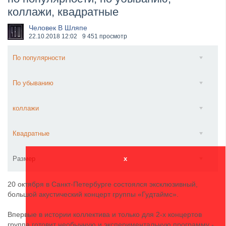
коллажи, квадратные
​Anthrax выпустили новый сингл и клип «Everybod...
Человек В Шляпе
22.10.2018
12:02
9 451 просмотр
По популярности
По убыванию
коллажи
Квадратные
Размер
x
20 октября в Санкт-Петербурге состоялся эксклюзивный,
большой акустический концерт группы «Гудтаймс».
Впервые в истории коллектива и только для 2-х концертов
группа готовит необычную и экспериментальную программу -