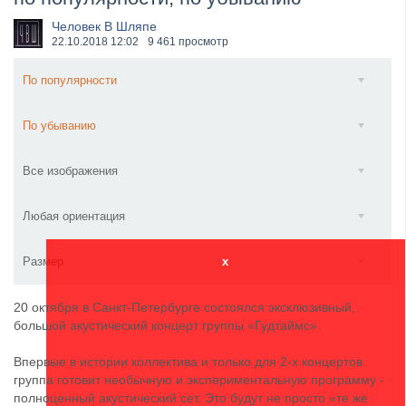
​Anthrax выпустили новый сингл и клип «Everybod...
Человек В Шляпе
22.10.2018
12:02
9 461 просмотр
По популярности
По убыванию
Все изображения
Любая ориентация
Размер
x
20 октября в Санкт-Петербурге состоялся эксклюзивный,
большой акустический концерт группы «Гудтаймс».
Впервые в истории коллектива и только для 2-х концертов
группа готовит необычную и экспериментальную программу -
полноценный акустический сет. Это будут не просто «те же