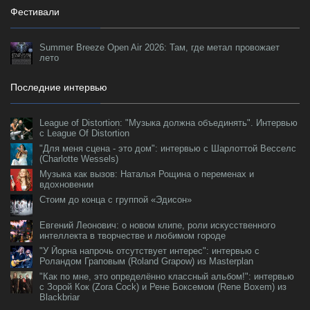
Фестивали
Summer Breeze Open Air 2026: Там, где метал провожает
лето
Последние интервью
League of Distortion: "Музыка должна объединять". Интервью
с League Of Distortion
"Для меня сцена - это дом": интервью с Шарлоттой Весселс
(Charlotte Wessels)
Музыка как вызов: Наталья Рощина о переменах и
вдохновении
Стоим до конца с группой «Эдисон»
Евгений Леонович: о новом клипе, роли искусственного
интеллекта в творчестве и любимом городе
"У Йорна напрочь отсутствует интерес": интервью с
Роландом Граповым (Roland Grapow) из Masterplan
"Как по мне, это определённо классный альбом!": интервью
с Зорой Кок (Zora Cock) и Рене Боксемом (Rene Boxem) из
Blackbriar