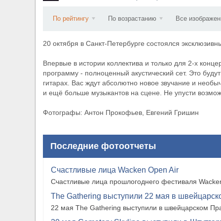
​Wacken Open Air 2027 объявил новую волну уча
По рейтингу
По возрастанию
Все изображен
20 октября в Санкт-Петербурге состоялся эксклюзивн
Впервые в истории коллектива и только для 2-х конц
программу - полноценный акустический сет. Это будут
гитарах. Вас ждут абсолютно новое звучание и необ
и ещё больше музыкантов на сцене. Не упусти возмож
Фотографы: Антон Прокофьев, Евгений Гришин
Последние фотоотчеты
Счастливые лица Wacken Open Air
Счастливые лица прошлогоднего фестиваля Wacken
The Gathering выступили 22 мая в швейцарско
22 мая The Gathering выступили в швейцарском Прат