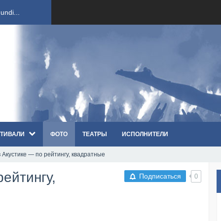
ndi...
вым ко...
оди...
sh...
ТИВАЛИ
ФОТО
ТЕАТРЫ
ИСПОЛНИТЕЛИ
п «Th...
 Акустике — по рейтингу, квадратные
первые...
рейтингу,
Подписаться
0
ем «...
ннад...