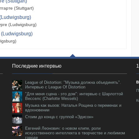
 (Stuttgart)
арте (Stuttgart)
(Ludwigsburg)
рге (Ludwigsburg)
 (Ludwigsburg)
igsburg)
Последние интервью
1
League of Distortion: "Музыка должна объединять".
В
Интервью с League Of Distortion
П
"Для меня сцена - это дом": интервью с Шарлоттой
Весселс (Charlotte Wessels)
К
Музыка как вызов: Наталья Рощина о переменах и
вдохновении
Стоим до конца с группой «Эдисон»
Евгений Леонович: о новом клипе, роли
искусственного интеллекта в творчестве и любимом
городе