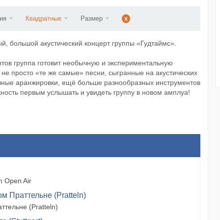
ст...
ия
Квадратные
Размер
x
ый, большой акустический концерт группы «Гудтаймс».
ертов группа готовит необычную и экспериментальную
 не просто «те же самые» песни, сыгранные на акустических
ычные аранжировки, ещё больше разнообразных инструментов
ность первым услышать и увидеть группу в новом амплуа!
 Open Air
м Праттельне (Pratteln)
тельне (Pratteln)