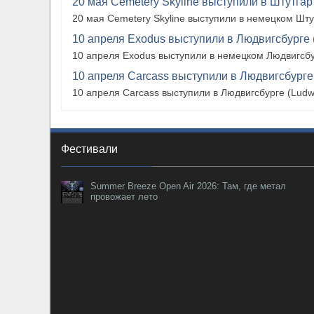
20 мая Cemetery Skyline выступили в Штутгарте
20 мая Cemetery Skyline выступили в немецком Штутг
10 апреля Exodus выступили в Людвигсбурге 
10 апреля Exodus выступили в немецком Людвигсбу
10 апреля Carcass выступили в Людвигсбурге
10 апреля Carcass выступили в Людвигсбурге (Ludw
Фестивали
Summer Breeze Open Air 2026: Там, где метал
провожает лето