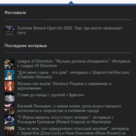
Фестивали
Summer Breeze Open Air 2026: Там, где метал провожает
лето
Последние интервью
League of Distortion: "Музыка должна объединять". Интервью
с League Of Distortion
"Для меня сцена - это дом": интервью с Шарлоттой Весселс
(Charlotte Wessels)
Музыка как вызов: Наталья Рощина о переменах и
вдохновении
Стоим до конца с группой «Эдисон»
Евгений Леонович: о новом клипе, роли искусственного
интеллекта в творчестве и любимом городе
"У Йорна напрочь отсутствует интерес": интервью с
Роландом Граповым (Roland Grapow) из Masterplan
"Как по мне, это определённо классный альбом!": интервью
с Зорой Кок (Zora Cock) и Рене Боксемом (Rene Boxem) из