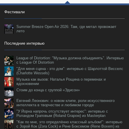
Фестивали
Summer Breeze Open Air 2026: Там, где метал провожает
лето
Последние интервью
League of Distortion: "Музыка должна объединять". Интервью
с League Of Distortion
"Для меня сцена - это дом": интервью с Шарлоттой Весселс
(Charlotte Wessels)
Музыка как вызов: Наталья Рощина о переменах и
вдохновении
Стоим до конца с группой «Эдисон»
Евгений Леонович: о новом клипе, роли искусственного
интеллекта в творчестве и любимом городе
"У Йорна напрочь отсутствует интерес": интервью с
Роландом Граповым (Roland Grapow) из Masterplan
"Как по мне, это определённо классный альбом!": интервью
с Зорой Кок (Zora Cock) и Рене Боксемом (Rene Boxem) из