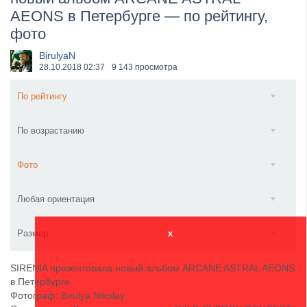
AEONS в Петербурге — по рейтингу,
​Anthrax выпустили новый сингл и клип «Everybod...
фото
BirulyaN
28.10.2018
02:37
9 143 просмотра
По рейтингу
По возрастанию
Фото
Любая ориентация
Размер
x
SIRENIA презентовала новый альбом ARCANE ASTRAL AEONS
в Петербурге
Фотограф: Birulya Nikolay