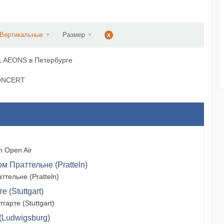
d...
Вертикальные
Размер
x
 AEONS в Петербурге
CONCERT
 Open Air
м Праттельне (Pratteln)
тельне (Pratteln)
 (Stuttgart)
арте (Stuttgart)
(Ludwigsburg)