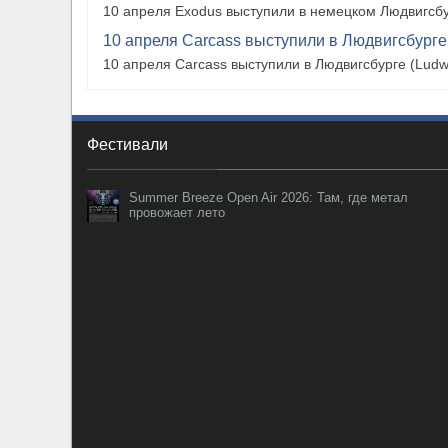
10 апреля Exodus выступили в немецком Людвигсбу
10 апреля Carcass выступили в Людвигсбурге
10 апреля Carcass выступили в Людвигсбурге (Ludw
Фестивали
Summer Breeze Open Air 2026: Там, где метал
провожает лето