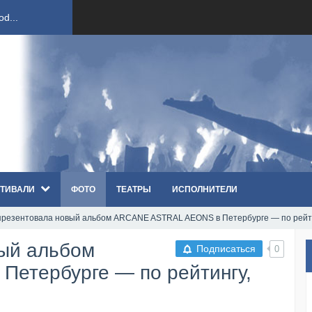
ст...
ndi...
вым ко...
оди...
ТИВАЛИ
ФОТО
ТЕАТРЫ
ИСПОЛНИТЕЛИ
sh...
презентовала новый альбом ARCANE ASTRAL AEONS в Петербурге — по рейти
п «Th...
вый альбом
Подписаться
0
первые...
етербурге — по рейтингу,
ем «...