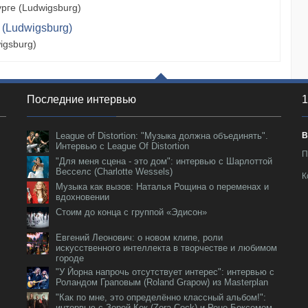
рге (Ludwigsburg)
 (Ludwigsburg)
igsburg)
Последние интервью
1
League of Distortion: "Музыка должна объединять".
В
Интервью с League Of Distortion
П
"Для меня сцена - это дом": интервью с Шарлоттой
Весселс (Charlotte Wessels)
К
Музыка как вызов: Наталья Рощина о переменах и
вдохновении
Стоим до конца с группой «Эдисон»
Евгений Леонович: о новом клипе, роли
искусственного интеллекта в творчестве и любимом
городе
"У Йорна напрочь отсутствует интерес": интервью с
Роландом Граповым (Roland Grapow) из Masterplan
"Как по мне, это определённо классный альбом!":
интервью с Зорой Кок (Zora Cock) и Рене Боксемом