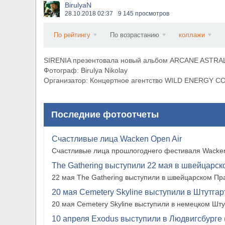
BirulyaN
​Anthrax выпустили новый сингл и клип «Everybo
28.10.2018
02:37
9 145 просмотров
По рейтингу
По возрастанию
коллажи
SIRENIA презентовала новый альбом ARCANE ASTRAL
Фотограф: Birulya Nikolay
Организатор: Концертное агентство WILD ENERGY 
Последние фотоотчеты
Счастливые лица Wacken Open Air
Счастливые лица прошлогоднего фестиваля Wacken
The Gathering выступили 22 мая в швейцарско
22 мая The Gathering выступили в швейцарском Прат
20 мая Cemetery Skyline выступили в Штутгарте
20 мая Cemetery Skyline выступили в немецком Штутг
10 апреля Exodus выступили в Людвигсбурге 