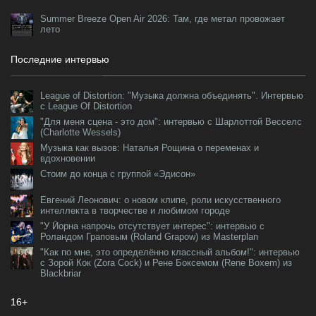
Summer Breeze Open Air 2026: Там, где метал провожает
лето
Последние интервью
League of Distortion: "Музыка должна объединять". Интервью
с League Of Distortion
"Для меня сцена - это дом": интервью с Шарлоттой Весселс
(Charlotte Wessels)
Музыка как вызов: Наталья Рощина о переменах и
вдохновении
Стоим до конца с группой «Эдисон»
Евгений Леонович: о новом клипе, роли искусственного
интеллекта в творчестве и любимом городе
"У Йорна напрочь отсутствует интерес": интервью с
Роландом Граповым (Roland Grapow) из Masterplan
"Как по мне, это определённо классный альбом!": интервью
с Зорой Кок (Zora Cock) и Рене Боксемом (Rene Boxem) из
Blackbriar
16+