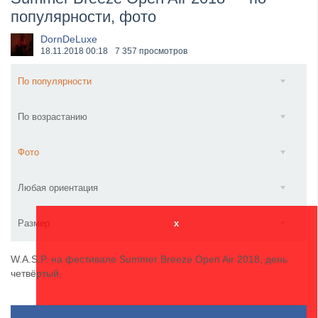
популярности, фото
​Anthrax выпустили новый сингл и клип «Everybod...
DornDeLuxe
18.11.2018
00:18
7 357 просмотров
По популярности
По возрастанию
Фото
Любая ориентация
Размер
x
W.A.S.P. на фестивале Summer Breeze Open Air 2018, день
четвёртый.