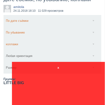
​Anthrax выпустили новый сингл и клип «Everybod...
amitola
24.11.2018
18:10
11 029 просмотров
По дате съёмки
По убыванию
коллажи
Любая ориентация
Размер
x
Группа:
LITTLE BIG