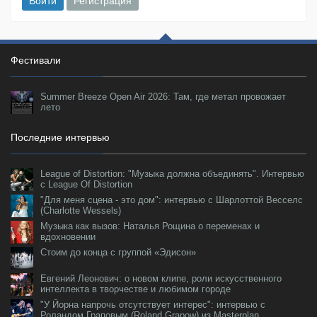
Войти
Регистрация
Фестивали
Summer Breeze Open Air 2026: Там, где метал провожает
лето
Последние интервью
League of Distortion: "Музыка должна объединять". Интервью
с League Of Distortion
"Для меня сцена - это дом": интервью с Шарлоттой Весселс
(Charlotte Wessels)
Музыка как вызов: Наталья Рощина о переменах и
вдохновении
Стоим до конца с группой «Эдисон»
Евгений Леонович: о новом клипе, роли искусственного
интеллекта в творчестве и любимом городе
"У Йорна напрочь отсутствует интерес": интервью с
Роландом Граповым (Roland Grapow) из Masterplan