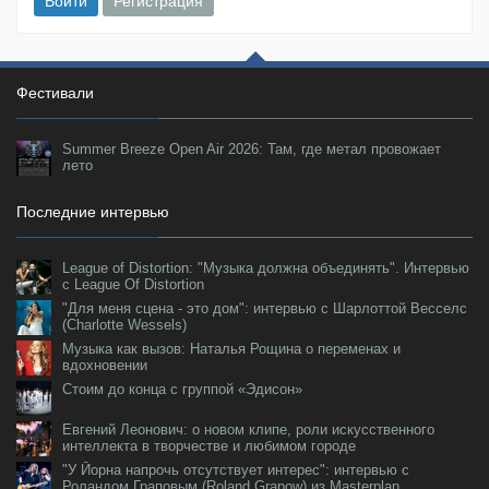
Войти
Регистрация
Фестивали
Summer Breeze Open Air 2026: Там, где метал провожает
лето
Последние интервью
League of Distortion: "Музыка должна объединять". Интервью
с League Of Distortion
"Для меня сцена - это дом": интервью с Шарлоттой Весселс
(Charlotte Wessels)
Музыка как вызов: Наталья Рощина о переменах и
вдохновении
Стоим до конца с группой «Эдисон»
Евгений Леонович: о новом клипе, роли искусственного
интеллекта в творчестве и любимом городе
"У Йорна напрочь отсутствует интерес": интервью с
Роландом Граповым (Roland Grapow) из Masterplan