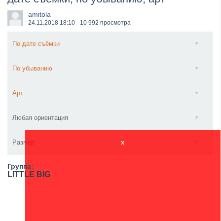
Wacken Open Air 2026 объявили последние одиннад...
amitola
24.11.2018
18:10
10 992 просмотра
По дате съёмки
По убыванию
Арт
Любая ориентация
Размер
x
Группа:
LITTLE BIG