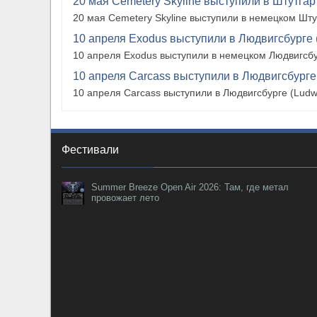
20 мая Cemetery Skyline выступили в Штутгарте
20 мая Cemetery Skyline выступили в немецком Штутг
10 апреля Exodus выступили в Людвигсбурге 
10 апреля Exodus выступили в немецком Людвигсбу
10 апреля Carcass выступили в Людвигсбурге
10 апреля Carcass выступили в Людвигсбурге (Ludw
Фестивали
Summer Breeze Open Air 2026: Там, где метал
провожает лето