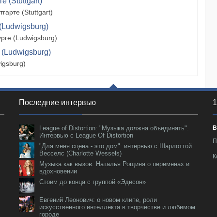
 (Stuttgart)
арте (Stuttgart)
(Ludwigsburg)
рге (Ludwigsburg)
 (Ludwigsburg)
igsburg)
Последние интервью
1
League of Distortion: "Музыка должна объединять".
В
Интервью с League Of Distortion
П
"Для меня сцена - это дом": интервью с Шарлоттой
Весселс (Charlotte Wessels)
К
Музыка как вызов: Наталья Рощина о переменах и
вдохновении
Стоим до конца с группой «Эдисон»
Евгений Леонович: о новом клипе, роли
искусственного интеллекта в творчестве и любимом
городе