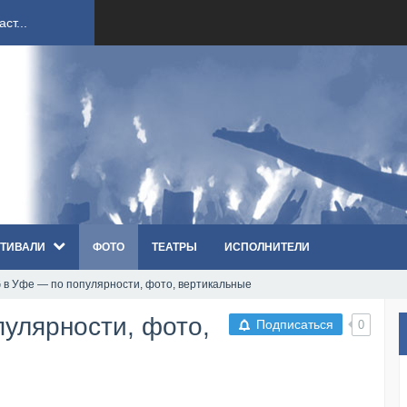
ст...
ndi...
вым ко...
оди...
ТИВАЛИ
ФОТО
ТЕАТРЫ
ИСПОЛНИТЕЛИ
sh...
G в Уфе — по популярности, фото, вертикальные
п «Th...
улярности, фото,
Подписаться
0
первые...
ем «...