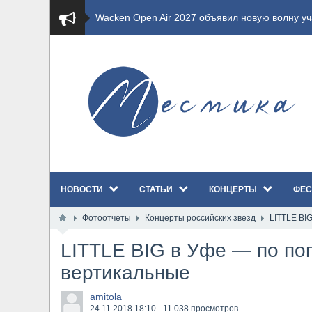
​Wacken Open Air 2027 объявил новую волну уча
​Imminence анонсировали новый альбом Axis Mu
​Wacken Open Air 2026 полностью распродан
GHOST возвращаются на большие экраны с но
​Summer Breeze Open Air 2026 полностью перех
НОВОСТИ
СТАТЬИ
КОНЦЕРТЫ
ФЕС
​Wacken Open Air 2026: открыт новый портал Ca
Фотоотчеты
Концерты российских звезд
LITTLE BI
ANTHRAX представили новый сингл и видеокли
LITTLE BIG в Уфе — по поп
Всероссийский рок-фестиваль HAMMER FEST в
вертикальные
XANDRIA представили новый сингл под названи
amitola
24.11.2018
18:10
11 038 просмотров