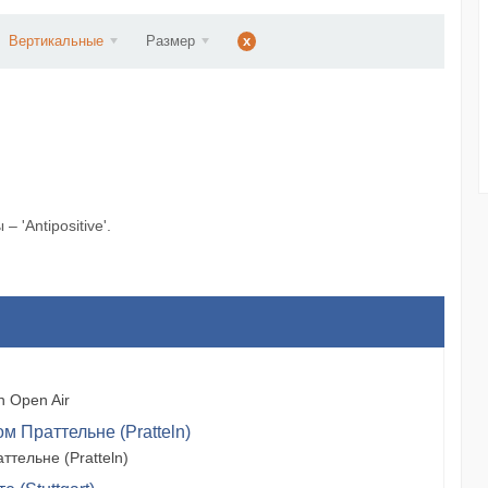
d...
Вертикальные
Размер
x
'Antipositive'.
 Open Air
м Праттельне (Pratteln)
тельне (Pratteln)