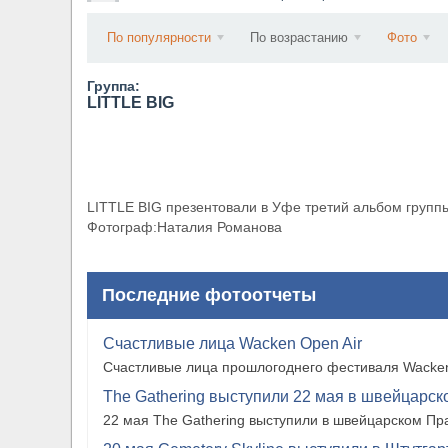
​Anthrax выпустили новый сингл и клип «Everybo
По популярности
По возрастанию
Фото
Группа:
LITTLE BIG
LITTLE BIG презентовали в Уфе третий альбом группы – 
Фотограф:Наталия Романова
Последние фотоотчеты
Счастливые лица Wacken Open Air
Счастливые лица прошлогоднего фестиваля Wacken
The Gathering выступили 22 мая в швейцарско
22 мая The Gathering выступили в швейцарском Прат