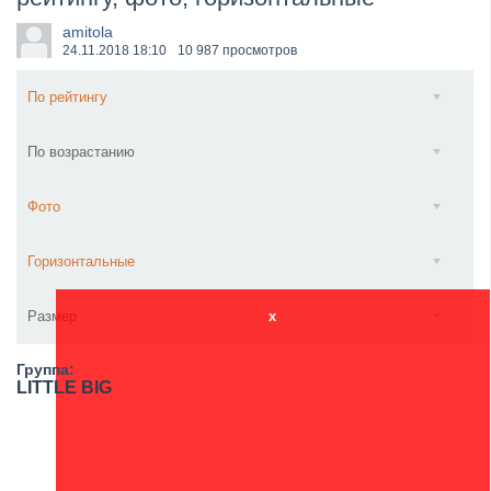
​Wacken Open Air 2027 объявил новую волну участ...
amitola
24.11.2018
18:10
10 987 просмотров
По рейтингу
По возрастанию
Фото
Горизонтальные
Размер
x
Группа:
LITTLE BIG