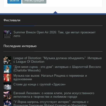
Войти
Регистрация
Фестивали
Summer Breeze Open Air 2026: Там, где метал провожает
лето
Последние интервью
League of Distortion: "Музыка должна объединять". Интервью
с League Of Distortion
"Для меня сцена - это дом": интервью с Шарлоттой Весселс
(Charlotte Wessels)
Музыка как вызов: Наталья Рощина о переменах и
вдохновении
Стоим до конца с группой «Эдисон»
Евгений Леонович: о новом клипе, роли искусственного
интеллекта в творчестве и любимом городе
"У Йорна напрочь отсутствует интерес": интервью с
Роландом Граповым (Roland Grapow) из Masterplan