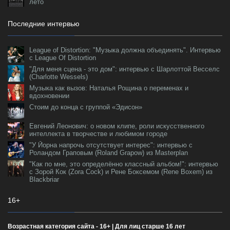
лето
Последние интервью
League of Distortion: "Музыка должна объединять". Интервью
с League Of Distortion
"Для меня сцена - это дом": интервью с Шарлоттой Весселс
(Charlotte Wessels)
Музыка как вызов: Наталья Рощина о переменах и
вдохновении
Стоим до конца с группой «Эдисон»
Евгений Леонович: о новом клипе, роли искусственного
интеллекта в творчестве и любимом городе
"У Йорна напрочь отсутствует интерес": интервью с
Роландом Граповым (Roland Grapow) из Masterplan
"Как по мне, это определённо классный альбом!": интервью
с Зорой Кок (Zora Cock) и Рене Боксемом (Rene Boxem) из
Blackbriar
16+
Возрастная категория сайта - 16+ | Для лиц старше 16 лет