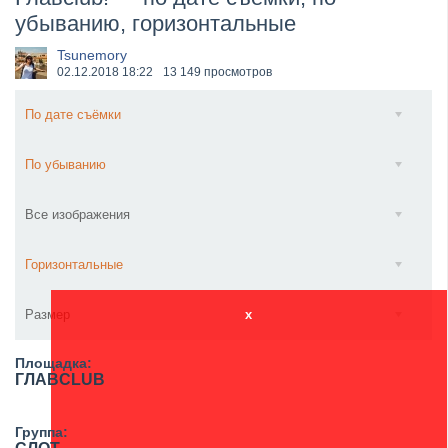
убыванию, горизонтальные
​Wacken Open Air 2027 объявил новую волну участ...
Tsunemory
02.12.2018
18:22
13 149 просмотров
По дате съёмки
По убыванию
Все изображения
Горизонтальные
Размер
x
Площадка:
ГЛАВCLUB
Группа: