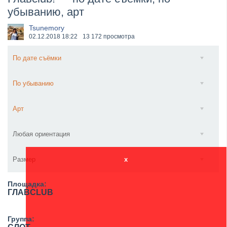
убыванию, арт
​Anthrax выпустили новый сингл и клип «Everybod...
Tsunemory
02.12.2018
18:22
13 172 просмотра
По дате съёмки
По убыванию
Арт
Любая ориентация
Размер
x
Площадка:
ГЛАВCLUB
Группа: