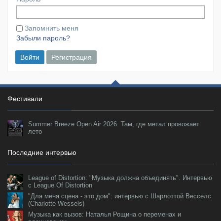
Запомнить меня
Забыли пароль?
Войти
Регистрация
Фестивали
Summer Breeze Open Air 2026: Там, где метал провожает
лето
Последние интервью
League of Distortion: "Музыка должна объединять". Интервью
с League Of Distortion
"Для меня сцена - это дом": интервью с Шарлоттой Весселс
(Charlotte Wessels)
Музыка как вызов: Наталья Рощина о переменах и