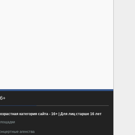
6+
озрастная категория сайта - 16+ | Для лиц старше 16 лет
лощадки
онцертные агенства