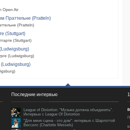
 Open Air
м Праттельне (Pratteln)
тельне (Pratteln)
 (Stuttgart)
арте (Stuttgart)
(Ludwigsburg)
рге (Ludwigsburg)
 (Ludwigsburg)
igsburg)
Последние интервью
1
League of Distortion: "Музыка должна объединять".
В
Интервью с League Of Distortion
П
"Для меня сцена - это дом": интервью с Шарлоттой
Весселс (Charlotte Wessels)
К