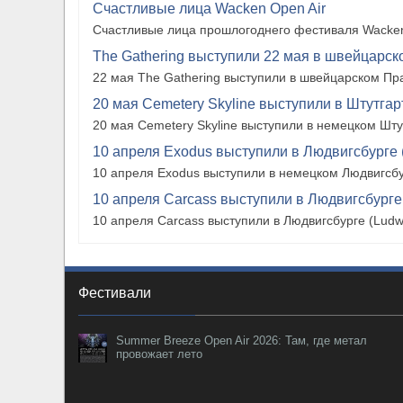
Счастливые лица Wacken Open Air
Счастливые лица прошлогоднего фестиваля Wacken
The Gathering выступили 22 мая в швейцарско
22 мая The Gathering выступили в швейцарском Прат
20 мая Cemetery Skyline выступили в Штутгарте
20 мая Cemetery Skyline выступили в немецком Штутг
10 апреля Exodus выступили в Людвигсбурге 
10 апреля Exodus выступили в немецком Людвигсбу
10 апреля Carcass выступили в Людвигсбурге
10 апреля Carcass выступили в Людвигсбурге (Ludw
Фестивали
Summer Breeze Open Air 2026: Там, где метал
провожает лето