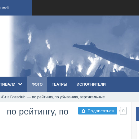
ndi...
вым ко...
оди...
sh...
ТИВАЛИ
ФОТО
ТЕАТРЫ
ИСПОЛНИТЕЛИ
п «Th...
 кВт в Главclub! — по рейтингу, по убыванию, вертикальные
первые...
— по рейтингу, по
Подписаться
0
ем «...
ннад...