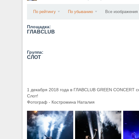
​Wacken Open Air 2027 объявил новую волну уча
По рейтингу
По убыванию
Все изображения
Площадка:
ГЛАВCLUB
Группа:
СЛОТ
1 декабря 2018 года в ГЛАВCLUB GREEN CONCERT со
Слот!
Фотограф - Костромина Наталия