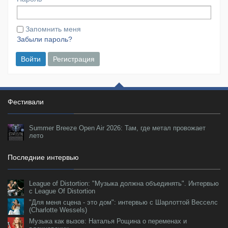
Запомнить меня
Забыли пароль?
Войти
Регистрация
Фестивали
Summer Breeze Open Air 2026: Там, где метал провожает
лето
Последние интервью
League of Distortion: "Музыка должна объединять". Интервью
с League Of Distortion
"Для меня сцена - это дом": интервью с Шарлоттой Весселс
(Charlotte Wessels)
Музыка как вызов: Наталья Рощина о переменах и