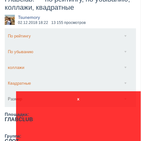
коллажи, квадратные
​Wacken Open Air 2027 объявил новую волну участ...
Tsunemory
02.12.2018
18:22
13 155 просмотров
По рейтингу
По убыванию
коллажи
Квадратные
Размер
x
Площадка:
ГЛАВCLUB
Группа: