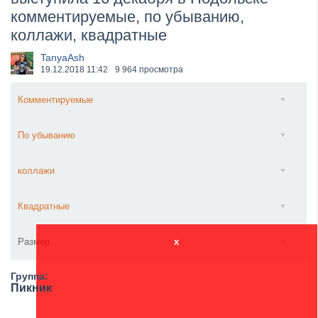
комментируемые, по убыванию,
​Anthrax выпустили новый сингл и клип «Everybod...
коллажи, квадратные
TanyaAsh
19.12.2018
11:42
9 964 просмотра
Комментируемые
По убыванию
коллажи
Квадратные
Размер
x
Группа:
Пикник