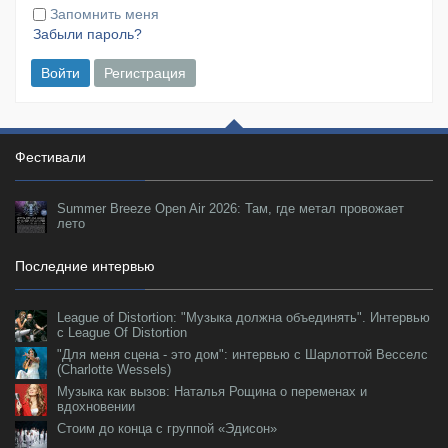
Запомнить меня
Забыли пароль?
Войти
Регистрация
Фестивали
Summer Breeze Open Air 2026: Там, где метал провожает
лето
Последние интервью
League of Distortion: "Музыка должна объединять". Интервью
с League Of Distortion
"Для меня сцена - это дом": интервью с Шарлоттой Весселс
(Charlotte Wessels)
Музыка как вызов: Наталья Рощина о переменах и
вдохновении
Стоим до конца с группой «Эдисон»