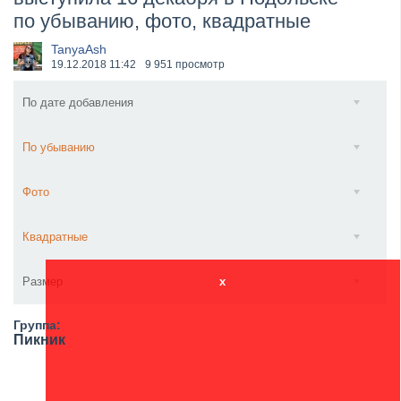
по убыванию, фото, квадратные
​Wacken Open Air 2027 объявил новую волну участ...
TanyaAsh
19.12.2018
11:42
9 951 просмотр
По дате добавления
По убыванию
Фото
Квадратные
Размер
x
Группа:
Пикник