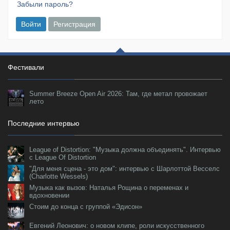
Забыли пароль?
Войти
Регистрация
Фестивали
Summer Breeze Open Air 2026: Там, где метал провожает
лето
Последние интервью
League of Distortion: "Музыка должна объединять". Интервью
с League Of Distortion
"Для меня сцена - это дом": интервью с Шарлоттой Весселс
(Charlotte Wessels)
Музыка как вызов: Наталья Рощина о переменах и
вдохновении
Стоим до конца с группой «Эдисон»
Евгений Леонович: о новом клипе, роли искусственного