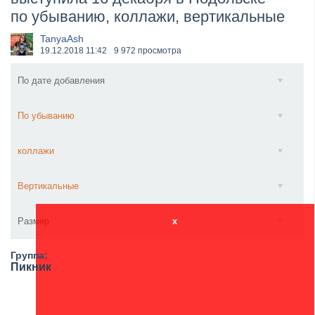
по убыванию, коллажи, вертикальные
​Anthrax выпустили новый сингл и клип «Everybod...
TanyaAsh
19.12.2018
11:42
9 972 просмотра
По дате добавления
По убыванию
коллажи
Вертикальные
Размер
x
Группа:
Пикник