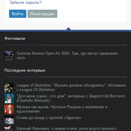
Забыли пароль?
Войти
Регистрация
Фестивали
Summer Breeze Open Air 2026: Там, где метал провожает
лето
Последние интервью
League of Distortion: "Музыка должна объединять". Интервью
с League Of Distortion
"Для меня сцена - это дом": интервью с Шарлоттой Весселс
(Charlotte Wessels)
Музыка как вызов: Наталья Рощина о переменах и
вдохновении
Стоим до конца с группой «Эдисон»
Евгений Леонович: о новом клипе, роли искусственного