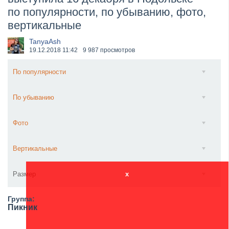
по популярности, по убыванию, фото,
XANDRIA представили новый сингл под названием «...
вертикальные
TanyaAsh
19.12.2018
11:42
9 987 просмотров
По популярности
По убыванию
Фото
Вертикальные
Размер
x
Группа:
Пикник