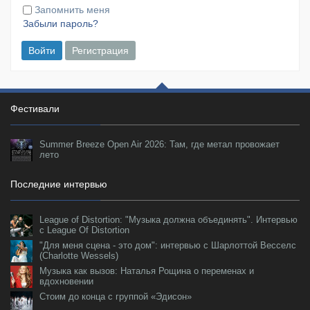
Запомнить меня
Забыли пароль?
Войти
Регистрация
Фестивали
Summer Breeze Open Air 2026: Там, где метал провожает
лето
Последние интервью
League of Distortion: "Музыка должна объединять". Интервью
с League Of Distortion
"Для меня сцена - это дом": интервью с Шарлоттой Весселс
(Charlotte Wessels)
Музыка как вызов: Наталья Рощина о переменах и
вдохновении
Стоим до конца с группой «Эдисон»