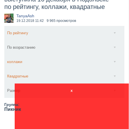
по рейтингу, коллажи, квадратные
​Anthrax выпустили новый сингл и клип «Everybod...
TanyaAsh
19.12.2018
11:42
9 965 просмотров
По рейтингу
По возрастанию
коллажи
Квадратные
Размер
x
Группа:
Пикник