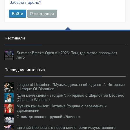
Забыли пароль?
Войти
Регистрация
Фестивали
Summer Breeze Open Air 2026: Там, где метал провожает
лето
Последние интервью
League of Distortion: "Музыка должна объединять". Интервью
с League Of Distortion
"Для меня сцена - это дом": интервью с Шарлоттой Весселс
(Charlotte Wessels)
Музыка как вызов: Наталья Рощина о переменах и
вдохновении
Стоим до конца с группой «Эдисон»
Евгений Леонович: о новом клипе, роли искусственного