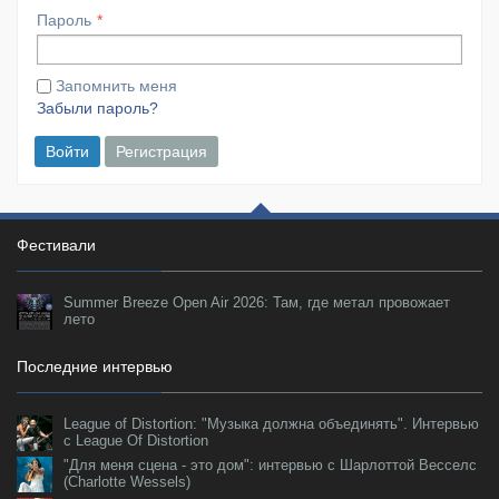
Пароль
Запомнить меня
Забыли пароль?
Войти
Регистрация
Фестивали
Summer Breeze Open Air 2026: Там, где метал провожает
лето
Последние интервью
League of Distortion: "Музыка должна объединять". Интервью
с League Of Distortion
"Для меня сцена - это дом": интервью с Шарлоттой Весселс
(Charlotte Wessels)