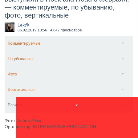
— комментируемые, по убыванию,
​Anthrax выпустили новый сингл и клип «Everybod...
фото, вертикальные
Lek@
06.02.2019
10:56
4 847 просмотров
Комментируемые
По убыванию
Фото
Вертикальные
Размер
x
Фото: Алёнка Чиж
Организатор: INTER MASSIVE PRODUCTION