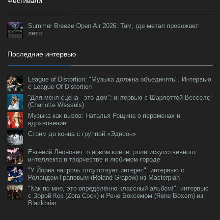
Фестивали
Summer Breeze Open Air 2026: Там, где метал провожает
лето
Последние интервью
League of Distortion: "Музыка должна объединять". Интервью
с League Of Distortion
"Для меня сцена - это дом": интервью с Шарлоттой Весселс
(Charlotte Wessels)
Музыка как вызов: Наталья Рощина о переменах и
вдохновении
Стоим до конца с группой «Эдисон»
Евгений Леонович: о новом клипе, роли искусственного
интеллекта в творчестве и любимом городе
"У Йорна напрочь отсутствует интерес": интервью с
Роландом Граповым (Roland Grapow) из Masterplan
"Как по мне, это определённо классный альбом!": интервью
с Зорой Кок (Zora Cock) и Рене Боксемом (Rene Boxem) из
Blackbriar