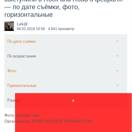
— по дате съёмки, фото,
​Wacken Open Air 2027 объявил новую волну участ...
горизонтальные
Lek@
06.02.2019
10:56
4 841 просмотр
По дате съёмки
По возрастанию
Фото
Горизонтальные
Размер
x
Фото: Алёнка Чиж
Организатор: INTER MASSIVE PRODUCTION