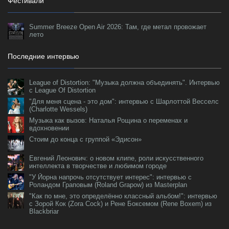
Фестивали
Summer Breeze Open Air 2026: Там, где метал провожает
лето
Последние интервью
League of Distortion: "Музыка должна объединять". Интервью
с League Of Distortion
"Для меня сцена - это дом": интервью с Шарлоттой Весселс
(Charlotte Wessels)
Музыка как вызов: Наталья Рощина о переменах и
вдохновении
Стоим до конца с группой «Эдисон»
Евгений Леонович: о новом клипе, роли искусственного
интеллекта в творчестве и любимом городе
"У Йорна напрочь отсутствует интерес": интервью с
Роландом Граповым (Roland Grapow) из Masterplan
"Как по мне, это определённо классный альбом!": интервью
с Зорой Кок (Zora Cock) и Рене Боксемом (Rene Boxem) из
Blackbriar