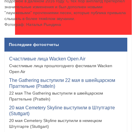
подобное в далёком 2016 году. С тех пор анплаггд претерпел
значительные изменения и был дополнен новыми
"лаунжевыми" прочтениями песен, которые публика привыкла
слышать в более тяжёлом звучании.
Фотограф: Наталья Рындина
Последние фотоотчеты
Счастливые лица Wacken Open Air
Счастливые лица прошлогоднего фестиваля Wacken
Open Air
The Gathering выступили 22 мая в швейцарском
Праттельне (Pratteln)
22 мая The Gathering выступили в швейцарском
Праттельне (Pratteln)
20 мая Cemetery Skyline выступили в Штутгарте
(Stuttgart)
20 мая Cemetery Skyline выступили в немецком
Штутгарте (Stuttgart)