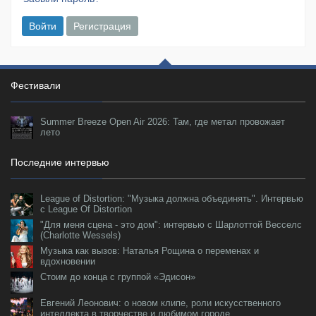
Войти
Регистрация
Фестивали
Summer Breeze Open Air 2026: Там, где метал провожает
лето
Последние интервью
League of Distortion: "Музыка должна объединять". Интервью
с League Of Distortion
"Для меня сцена - это дом": интервью с Шарлоттой Весселс
(Charlotte Wessels)
Музыка как вызов: Наталья Рощина о переменах и
вдохновении
Стоим до конца с группой «Эдисон»
Евгений Леонович: о новом клипе, роли искусственного
интеллекта в творчестве и любимом городе