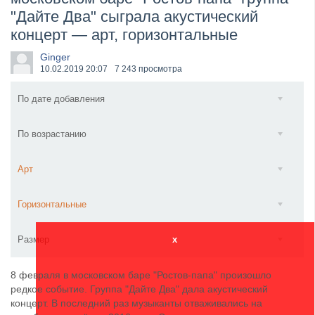
"Дайте Два" сыграла акустический
​Wacken Open Air 2027 объявил новую волну участ...
концерт — арт, горизонтальные
Ginger
10.02.2019
20:07
7 243 просмотра
По дате добавления
По возрастанию
Арт
Горизонтальные
Размер
x
8 февраля в московском баре "Ростов-папа" произошло
редкое событие. Группа "Дайте Два" дала акустический
концерт. В последний раз музыканты отваживались на