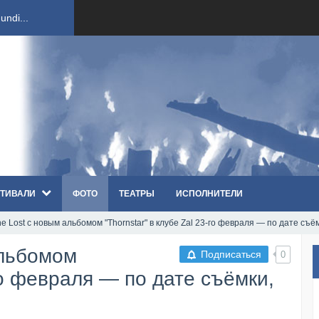
ndi...
вым ко...
оди...
sh...
ТИВАЛИ
ФОТО
ТЕАТРЫ
ИСПОЛНИТЕЛИ
п «Th...
he Lost с новым альбомом "Thornstar" в клубе Zal 23-го февраля — по дате съ
первые...
альбомом
Подписаться
0
ем «...
-го февраля — по дате съёмки,
ннад...