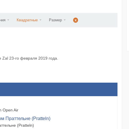
ст...
ния
Квадратные
Размер
x
е Zal 23-го февраля 2019 года.
 Open Air
м Праттельне (Pratteln)
тельне (Pratteln)