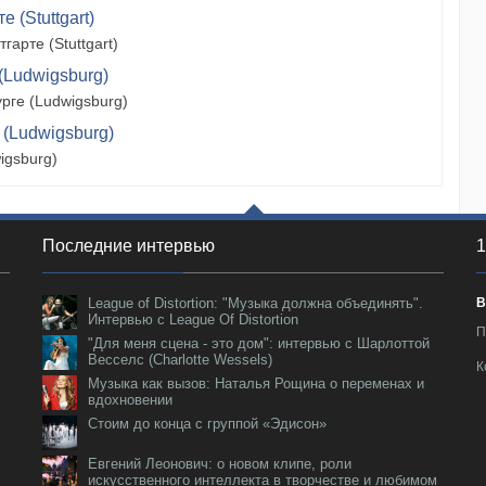
 (Stuttgart)
арте (Stuttgart)
(Ludwigsburg)
рге (Ludwigsburg)
 (Ludwigsburg)
igsburg)
Последние интервью
1
League of Distortion: "Музыка должна объединять".
В
Интервью с League Of Distortion
П
"Для меня сцена - это дом": интервью с Шарлоттой
Весселс (Charlotte Wessels)
К
Музыка как вызов: Наталья Рощина о переменах и
вдохновении
Стоим до конца с группой «Эдисон»
Евгений Леонович: о новом клипе, роли
искусственного интеллекта в творчестве и любимом