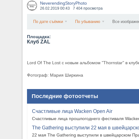
NeverendingStoryPhoto
​Wacken Open Air 2027 объявил новую волну уча
26.02.2019
00:43
7 404 просмотра
По дате съёмки
По убыванию
Все изображе
Площадка:
Клуб ZAL
Lord Of The Lost с новым альбомом "Thornstar" в клуб
Фотограф: Мария Ширкина
Последние фотоотчеты
Счастливые лица Wacken Open Air
Счастливые лица прошлогоднего фестиваля Wacken
The Gathering выступили 22 мая в швейцарско
22 мая The Gathering выступили в швейцарском Прат