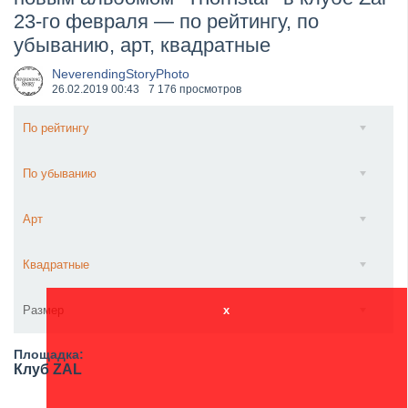
23-го февраля — по рейтингу, по
​Wacken Open Air 2027 объявил новую волну участ...
убыванию, арт, квадратные
NeverendingStoryPhoto
26.02.2019
00:43
7 176 просмотров
По рейтингу
По убыванию
Арт
Квадратные
Размер
x
Площадка:
Клуб ZAL