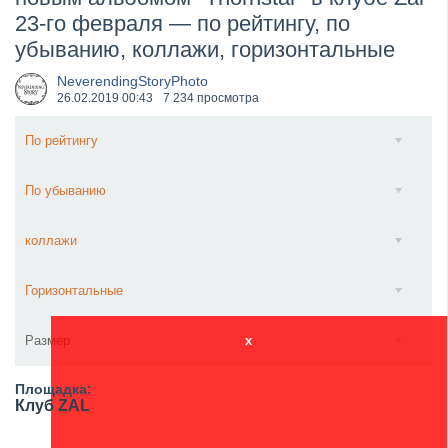
23-го февраля — по рейтингу, по
​Wacken Open Air 2027 объявил новую волну участ...
убыванию, коллажи, горизонтальные
NeverendingStoryPhoto
26.02.2019
00:43
7 234 просмотра
По рейтингу
По убыванию
коллажи
Горизонтальные
Размер
x
Площадка:
Клуб ZAL