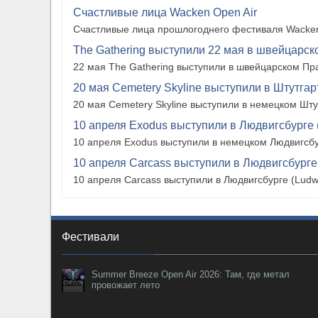
Счастливые лица Wacken Open Air
Счастливые лица прошлогоднего фестиваля Wacken
The Gathering выступили 22 мая в швейцарско
22 мая The Gathering выступили в швейцарском Прат
20 мая Cemetery Skyline выступили в Штутгарте
20 мая Cemetery Skyline выступили в немецком Штутг
10 апреля Exodus выступили в Людвигсбурге 
10 апреля Exodus выступили в немецком Людвигсбу
10 апреля Carcass выступили в Людвигсбурге
10 апреля Carcass выступили в Людвигсбурге (Ludw
Фестивали
Summer Breeze Open Air 2026: Там, где метал
провожает лето