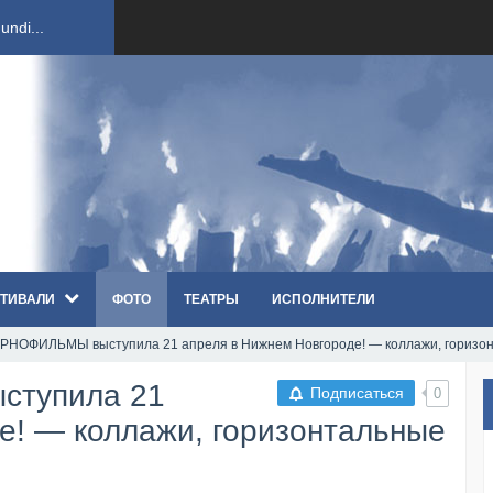
ndi...
вым ко...
оди...
sh...
ТИВАЛИ
ФОТО
ТЕАТРЫ
ИСПОЛНИТЕЛИ
п «Th...
РНОФИЛЬМЫ выcтупила 21 апреля в Нижнем Новгороде! — коллажи, горизо
первые...
cтупила 21
Подписаться
0
ем «...
е! — коллажи, горизонтальные
ннад...