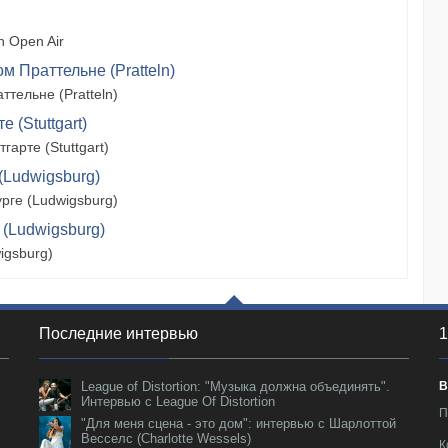
 Open Air
м Праттельне (Pratteln)
тельне (Pratteln)
 (Stuttgart)
арте (Stuttgart)
(Ludwigsburg)
рге (Ludwigsburg)
 (Ludwigsburg)
igsburg)
Последние интервью
1
League of Distortion: "Музыка должна объединять".
В
Интервью с League Of Distortion
П
"Для меня сцена - это дом": интервью с Шарлоттой
Весселс (Charlotte Wessels)
К