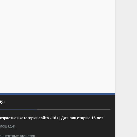
6+
озрастная категория сайта - 16+ | Для лиц старше 16 лет
лощадки
онцертные агенства