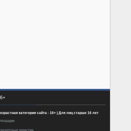
6+
озрастная категория сайта - 16+ | Для лиц старше 16 лет
лощадки
онцертные агенства