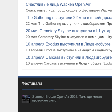
Счастливые лица Wacken Open Air
Счастливые лица прошлогоднего фестиваля Wacken
The Gathering выступили 22 мая в швейцарско
22 мая The Gathering выступили в швейцарском Прат
20 мая Cemetery Skyline выступили в Штутгарте
20 мая Cemetery Skyline выступили в немецком Штутг
10 апреля Exodus выступили в Людвигсбурге 
10 апреля Exodus выступили в немецком Людвигсбу
10 апреля Carcass выступили в Людвигсбурге
10 апреля Carcass выступили в Людвигсбурге (Ludw
Фестивали
Summer Breeze Open Air 2026: Там, где метал
провожает лето