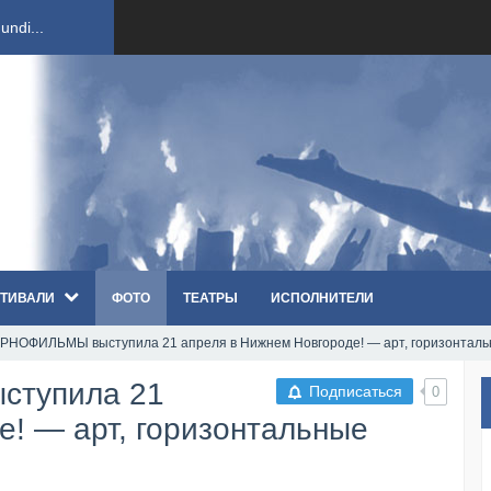
ndi...
вым ко...
оди...
sh...
ТИВАЛИ
ФОТО
ТЕАТРЫ
ИСПОЛНИТЕЛИ
п «Th...
РНОФИЛЬМЫ выcтупила 21 апреля в Нижнем Новгороде! — арт, горизонтал
первые...
cтупила 21
Подписаться
0
ем «...
е! — арт, горизонтальные
ннад...