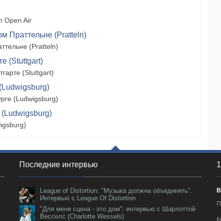
 Open Air
м Праттельне (Pratteln)
тельне (Pratteln)
 (Stuttgart)
арте (Stuttgart)
(Ludwigsburg)
рге (Ludwigsburg)
 (Ludwigsburg)
igsburg)
Последние интервью
1
League of Distortion: "Музыка должна объединять".
В
Интервью с League Of Distortion
П
"Для меня сцена - это дом": интервью с Шарлоттой
Весселс (Charlotte Wessels)
К