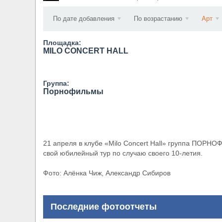
​Wacken Open Air 2027 объявил новую волну уча
По дате добавления
По возрастанию
Арт
Площадка:
MILO CONCERT HALL
Группа:
Порнофильмы
21 апреля в клубе «Milo Concert Hall» группа ПОРН
свой юбилейный тур по случаю своего 10-летия.
Фото: Алёнка Чиж, Александр Сибиров
Последние фотоотчеты