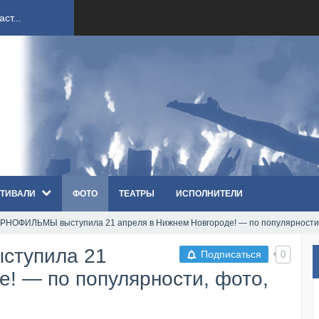
ст...
ndi...
вым ко...
оди...
ТИВАЛИ
ФОТО
ТЕАТРЫ
ИСПОЛНИТЕЛИ
sh...
РНОФИЛЬМЫ выcтупила 21 апреля в Нижнем Новгороде! — по популярности,
п «Th...
cтупила 21
Подписаться
0
первые...
е! — по популярности, фото,
ем «...