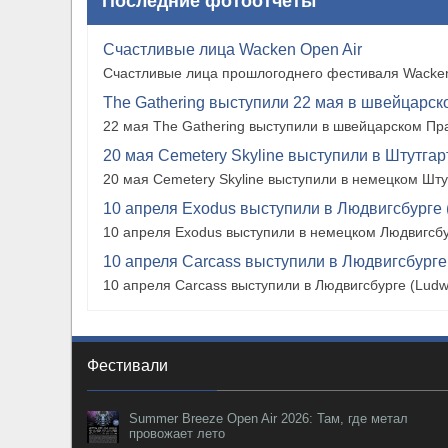
Последние фотоотчеты
Счастливые лица Wacken Open Air
Счастливые лица прошлогоднего фестиваля Wacken
The Gathering выступили 22 мая в швейцарско
22 мая The Gathering выступили в швейцарском Прат
20 мая Cemetery Skyline выступили в Штутгарте
20 мая Cemetery Skyline выступили в немецком Штутг
10 апреля Exodus выступили в Людвигсбурге 
10 апреля Exodus выступили в немецком Людвигсбу
10 апреля Carcass выступили в Людвигсбурге
10 апреля Carcass выступили в Людвигсбурге (Ludw
Фестивали
Summer Breeze Open Air 2026: Там, где метал
провожает лето