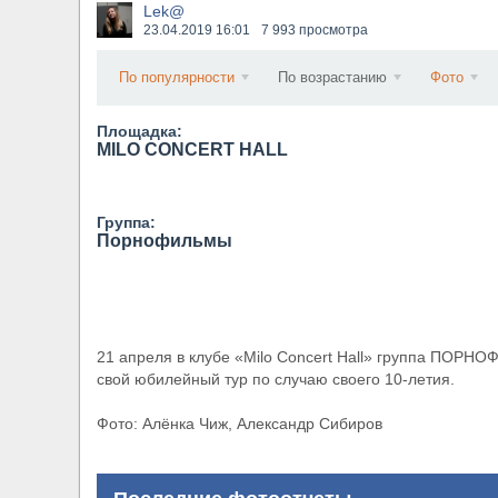
Lek@
Wacken Open Air 2026 объявили последние оди
23.04.2019
16:01
7 993 просмотра
По популярности
По возрастанию
Фото
Площадка:
MILO CONCERT HALL
Группа:
Порнофильмы
21 апреля в клубе «Milo Concert Hall» группа ПОРН
свой юбилейный тур по случаю своего 10-летия.
Фото: Алёнка Чиж, Александр Сибиров