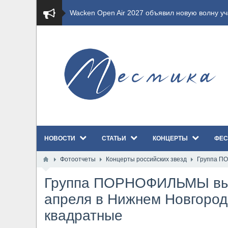
​Wacken Open Air 2027 объявил новую волну уча
​Imminence анонсировали новый альбом Axis Mu
​Wacken Open Air 2026 полностью распродан
GHOST возвращаются на большие экраны с но
​Summer Breeze Open Air 2026 полностью перех
НОВОСТИ
СТАТЬИ
КОНЦЕРТЫ
ФЕС
​Wacken Open Air 2026: открыт новый портал Ca
Фотоотчеты
Концерты российских звезд
Группа ПО
ANTHRAX представили новый сингл и видеокли
Группа ПОРНОФИЛЬМЫ вы
Всероссийский рок-фестиваль HAMMER FEST в
апреля в Нижнем Новгород
квадратные
XANDRIA представили новый сингл под названи