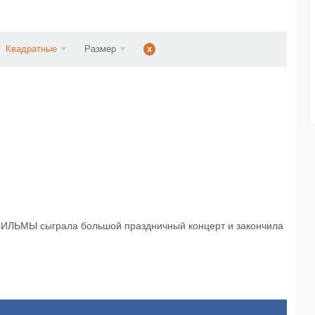
ннад...
Квадратные
Размер
x
ОФИЛЬМЫ сыграла большой праздничный концерт и закончила