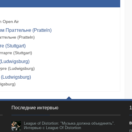
 Open Air
м Праттельне (Pratteln)
тельне (Pratteln)
 (Stuttgart)
арте (Stuttgart)
(Ludwigsburg)
рге (Ludwigsburg)
 (Ludwigsburg)
igsburg)
Последние интервью
1
League of Distortion: "Музыка должна объединять".
В
Интервью с League Of Distortion
П