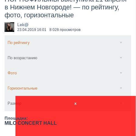
в Нижнем Новгороде! — по рейтингу,
​Wacken Open Air 2027 объявил новую волну участ...
фото, горизонтальные
Lek@
23.04.2019
16:01
8 028 просмотров
По рейтингу
По возрастанию
Фото
Горизонтальные
Размер
x
Площадка:
MILO CONCERT HALL