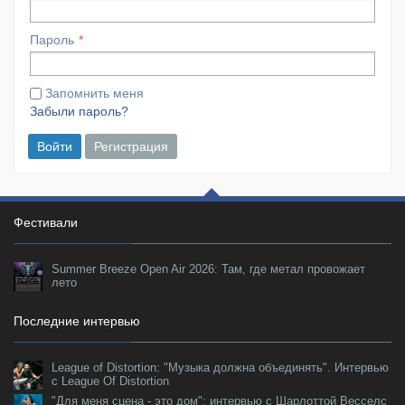
Пароль
Запомнить меня
Забыли пароль?
Войти
Регистрация
Фестивали
Summer Breeze Open Air 2026: Там, где метал провожает
лето
Последние интервью
League of Distortion: "Музыка должна объединять". Интервью
с League Of Distortion
"Для меня сцена - это дом": интервью с Шарлоттой Весселс