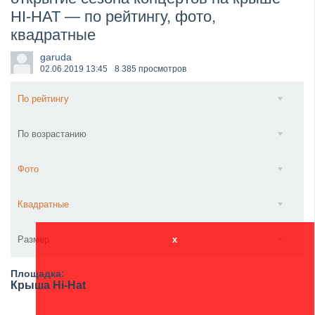
HI-HAT — по рейтингу, фото,
​Anthrax выпустили новый сингл и клип «Everybod...
квадратные
garuda
02.06.2019
13:45
8 385 просмотров
По рейтингу
По возрастанию
Фото
Квадратные
Размер
x
Площадка:
Крыша Hi-Hat