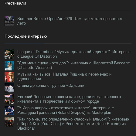
Фестивали
Summer Breeze Open Air 2026: Там, где метал провожает
лето
Последние интервью
League of Distortion: "Музыка должна объединять". Интервью
с League Of Distortion
"Для меня сцена - это дом": интервью с Шарлоттой Весселс
(Charlotte Wessels)
Музыка как вызов: Наталья Рощина о переменах и
вдохновении
Стоим до конца с группой «Эдисон»
Евгений Леонович: о новом клипе, роли искусственного
интеллекта в творчестве и любимом городе
"У Йорна напрочь отсутствует интерес": интервью с
Роландом Граповым (Roland Grapow) из Masterplan
"Как по мне, это определённо классный альбом!": интервью
с Зорой Кок (Zora Cock) и Рене Боксемом (Rene Boxem) из
Blackbriar