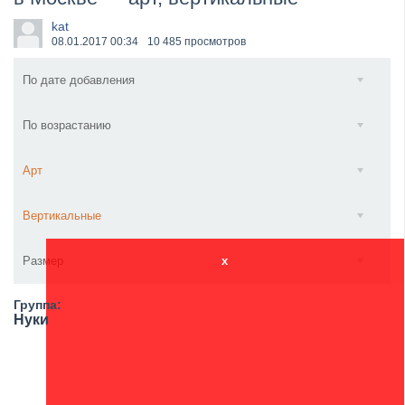
Wacken Open Air 2026 объявили последние одиннад...
kat
08.01.2017
00:34
10 485 просмотров
По дате добавления
По возрастанию
Арт
Вертикальные
Размер
x
Группа:
Нуки