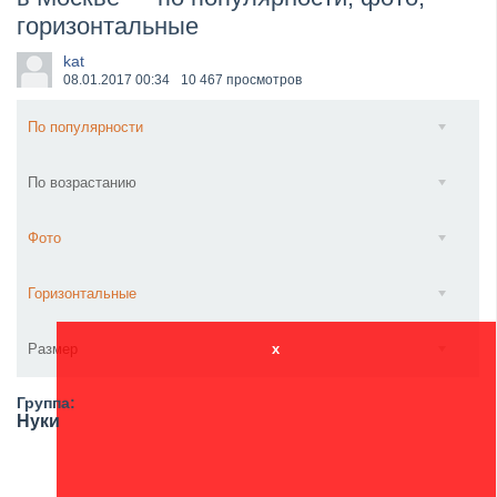
горизонтальные
​Wacken Open Air 2027 объявил новую волну участ...
kat
08.01.2017
00:34
10 467 просмотров
По популярности
По возрастанию
Фото
Горизонтальные
Размер
x
Группа:
Нуки