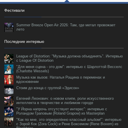
Фестивали
Summer Breeze Open Air 2026: Там, где метал провожает
лето
Последние интервью
League of Distortion: "Музыка должна объединять". Интервью
с League Of Distortion
"Для меня сцена - это дом": интервью с Шарлоттой Весселс
(Charlotte Wessels)
Музыка как вызов: Наталья Рощина о переменах и
вдохновении
Стоим до конца с группой «Эдисон»
Евгений Леонович: о новом клипе, роли искусственного
интеллекта в творчестве и любимом городе
"У Йорна напрочь отсутствует интерес": интервью с
Роландом Граповым (Roland Grapow) из Masterplan
"Как по мне, это определённо классный альбом!": интервью
с Зорой Кок (Zora Cock) и Рене Боксемом (Rene Boxem) из