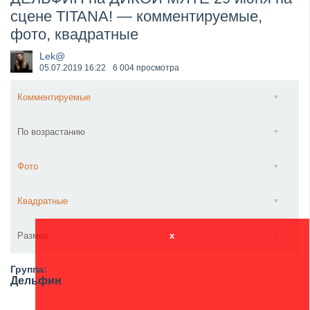
сцене TITANA! — комментируемые,
​Anthrax выпустили новый сингл и клип «Everybod...
фото, квадратные
Lek@
05.07.2019
16:22
6 004 просмотра
Комментируемые
По возрастанию
Фото
Квадратные
Размер
x
Группа:
Дельфин