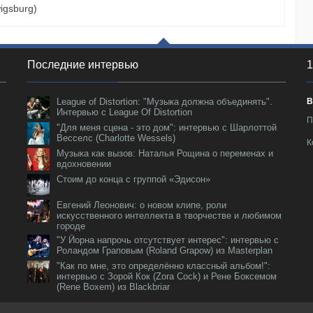
igsburg)
Последние интервью
1
League of Distortion: "Музыка должна объединять".
В
Интервью с League Of Distortion
П
"Для меня сцена - это дом": интервью с Шарлоттой
Весселс (Charlotte Wessels)
К
Музыка как вызов: Наталья Рощина о переменах и
вдохновении
Стоим до конца с группой «Эдисон»
Евгений Леонович: о новом клипе, роли
искусственного интеллекта в творчестве и любимом
городе
"У Йорна напрочь отсутствует интерес": интервью с
Роландом Граповым (Roland Grapow) из Masterplan
"Как по мне, это определённо классный альбом!":
интервью с Зорой Кок (Zora Cock) и Рене Боксемом
(Rene Boxem) из Blackbriar