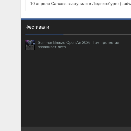
10 апреля Carcass выступили в Людвигсбурге (Ludw
Фестивали
Summer Breeze Open Air 2026: Там, где метал
провожает лето