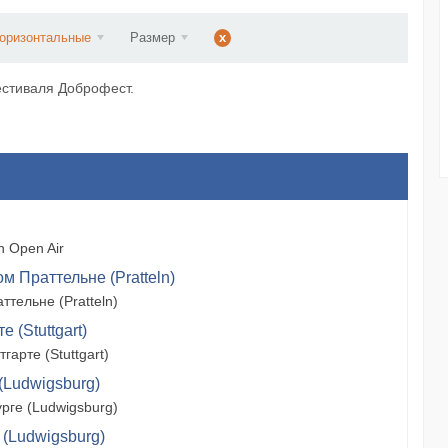
d...
оризонтальные
Размер
x
естиваля Доброфест.
 Open Air
м Праттельне (Pratteln)
тельне (Pratteln)
 (Stuttgart)
арте (Stuttgart)
(Ludwigsburg)
рге (Ludwigsburg)
 (Ludwigsburg)