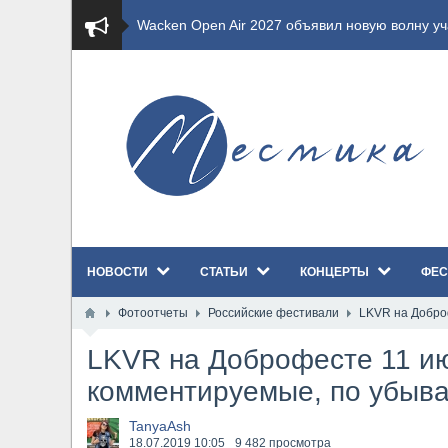
​Wacken Open Air 2027 объявил новую волну уча
​Imminence анонсировали новый альбом Axis Mu
​Wacken Open Air 2026 полностью распродан
GHOST возвращаются на большие экраны с но
​Summer Breeze Open Air 2026 полностью перех
НОВОСТИ
СТАТЬИ
КОНЦЕРТЫ
ФЕС
​Wacken Open Air 2026: открыт новый портал Ca
Фотоотчеты
Российские фестивали
LKVR на Добро
ANTHRAX представили новый сингл и видеокли
LKVR на Доброфесте 11 и
Всероссийский рок-фестиваль HAMMER FEST в
комментируемые, по убыва
XANDRIA представили новый сингл под названи
TanyaAsh
18.07.2019
10:05
9 482 просмотра