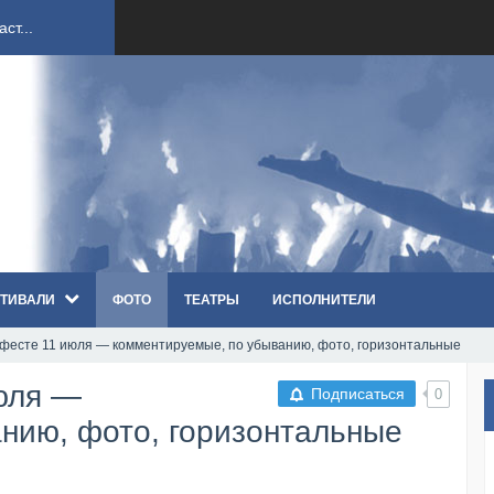
ст...
ndi...
вым ко...
оди...
ТИВАЛИ
ФОТО
ТЕАТРЫ
ИСПОЛНИТЕЛИ
sh...
фесте 11 июля — комментируемые, по убыванию, фото, горизонтальные
п «Th...
юля —
Подписаться
0
первые...
нию, фото, горизонтальные
ем «...