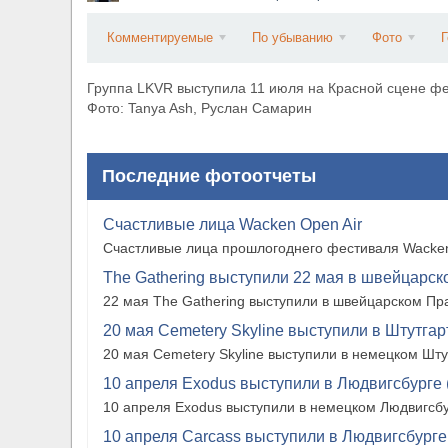
​Anthrax выпустили новый сингл и клип «Everybo
Комментируемые
По убыванию
Фото
Г
Группа LKVR выступила 11 июля на Красной сцене ф
Фото: Tanya Ash, Руслан Самарин
Последние фотоотчеты
Счастливые лица Wacken Open Air
Счастливые лица прошлогоднего фестиваля Wacken
The Gathering выступили 22 мая в швейцарско
22 мая The Gathering выступили в швейцарском Прат
20 мая Cemetery Skyline выступили в Штутгарте
20 мая Cemetery Skyline выступили в немецком Штутг
10 апреля Exodus выступили в Людвигсбурге 
10 апреля Exodus выступили в немецком Людвигсбу
10 апреля Carcass выступили в Людвигсбурге