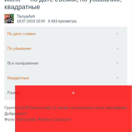
квадратные
​Anthrax выпустили новый сингл и клип «Everybod...
TanyaAsh
18.07.2019
10:05
9 483 просмотра
По дате съёмки
По убыванию
Все изображения
Квадратные
Размер
x
Группа LKVR выступила 11 июля на Красной сцене фестиваля
Доброфест.
Фото: Tanya Ash, Руслан Самарин