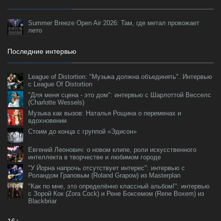
Summer Breeze Open Air 2026: Там, где метал провожает
лето
Последние интервью
League of Distortion: "Музыка должна объединять". Интервью
с League Of Distortion
"Для меня сцена - это дом": интервью с Шарлоттой Весселс
(Charlotte Wessels)
Музыка как вызов: Наталья Рощина о переменах и
вдохновении
Стоим до конца с группой «Эдисон»
Евгений Леонович: о новом клипе, роли искусственного
интеллекта в творчестве и любимом городе
"У Йорна напрочь отсутствует интерес": интервью с
Роландом Граповым (Roland Grapow) из Masterplan
"Как по мне, это определённо классный альбом!": интервью
с Зорой Кок (Zora Cock) и Рене Боксемом (Rene Boxem) из
Blackbriar