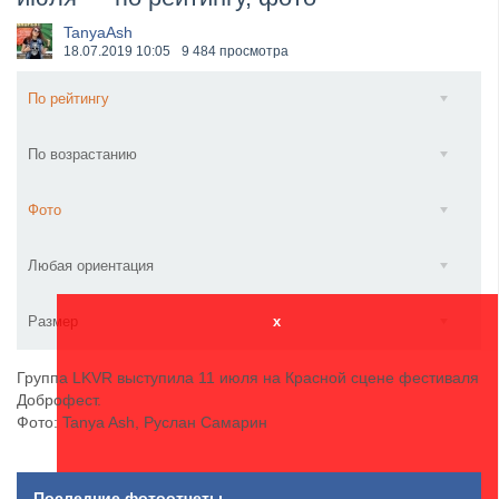
​Anthrax выпустили новый сингл и клип «Everybod...
TanyaAsh
18.07.2019
10:05
9 484 просмотра
По рейтингу
По возрастанию
Фото
Любая ориентация
Размер
x
Группа LKVR выступила 11 июля на Красной сцене фестиваля
Доброфест.
Фото: Tanya Ash, Руслан Самарин
Последние фотоотчеты