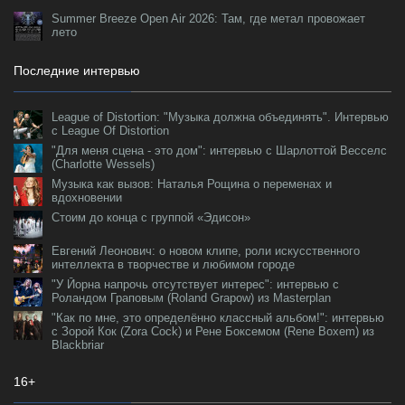
Summer Breeze Open Air 2026: Там, где метал провожает
лето
Последние интервью
League of Distortion: "Музыка должна объединять". Интервью
с League Of Distortion
"Для меня сцена - это дом": интервью с Шарлоттой Весселс
(Charlotte Wessels)
Музыка как вызов: Наталья Рощина о переменах и
вдохновении
Стоим до конца с группой «Эдисон»
Евгений Леонович: о новом клипе, роли искусственного
интеллекта в творчестве и любимом городе
"У Йорна напрочь отсутствует интерес": интервью с
Роландом Граповым (Roland Grapow) из Masterplan
"Как по мне, это определённо классный альбом!": интервью
с Зорой Кок (Zora Cock) и Рене Боксемом (Rene Boxem) из
Blackbriar
16+