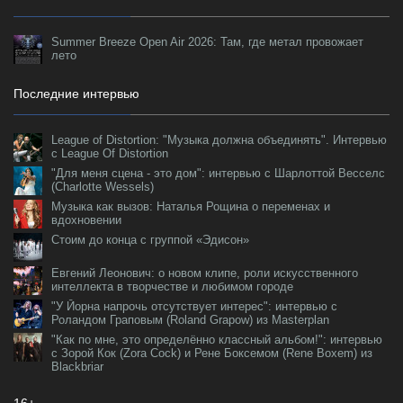
Summer Breeze Open Air 2026: Там, где метал провожает
лето
Последние интервью
League of Distortion: "Музыка должна объединять". Интервью
с League Of Distortion
"Для меня сцена - это дом": интервью с Шарлоттой Весселс
(Charlotte Wessels)
Музыка как вызов: Наталья Рощина о переменах и
вдохновении
Стоим до конца с группой «Эдисон»
Евгений Леонович: о новом клипе, роли искусственного
интеллекта в творчестве и любимом городе
"У Йорна напрочь отсутствует интерес": интервью с
Роландом Граповым (Roland Grapow) из Masterplan
"Как по мне, это определённо классный альбом!": интервью
с Зорой Кок (Zora Cock) и Рене Боксемом (Rene Boxem) из
Blackbriar