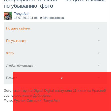
по убыванию, фото
​Anthrax выпустили новый сингл и клип «Everybod...
TanyaAsh
18.07.2019
11:06
9 284 просмотра
По дате съёмки
По убыванию
Фото
Любая ориентация
Размер
x
Эстонская группа Digital Digital выступила 11 июля на Красной
сцене фестиваля Доброфест.
Фото: Руслан Самарин, Tanya Ash