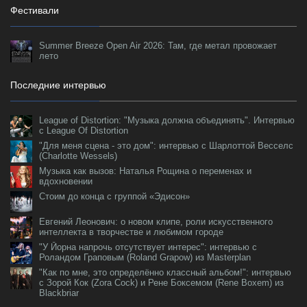
Фестивали
Summer Breeze Open Air 2026: Там, где метал провожает
лето
Последние интервью
League of Distortion: "Музыка должна объединять". Интервью
с League Of Distortion
"Для меня сцена - это дом": интервью с Шарлоттой Весселс
(Charlotte Wessels)
Музыка как вызов: Наталья Рощина о переменах и
вдохновении
Стоим до конца с группой «Эдисон»
Евгений Леонович: о новом клипе, роли искусственного
интеллекта в творчестве и любимом городе
"У Йорна напрочь отсутствует интерес": интервью с
Роландом Граповым (Roland Grapow) из Masterplan
"Как по мне, это определённо классный альбом!": интервью
с Зорой Кок (Zora Cock) и Рене Боксемом (Rene Boxem) из
Blackbriar