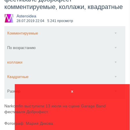
комментируемые, коллажи, квадратные
​Anthrax выпустили новый сингл и клип «Everybod...
Asteroidea
28.07.2019
22:04
5 241 просмотр
Комментируемые
По возрастанию
коллажи
Квадратные
Размер
x
Narkomfin выступили 13 июля на сцене Garage Band
фестиваля Доброфест.
Фотограф: Мария Дикова