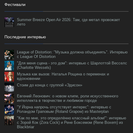
Фестивали
Summer Breeze Open Air 2026: Там, где метал провожает
лето
Последние интервью
League of Distortion: "Музыка должна объединять". Интервью
с League Of Distortion
"Для меня сцена - это дом": интервью с Шарлоттой Весселс
(Charlotte Wessels)
Музыка как вызов: Наталья Рощина о переменах и
вдохновении
Стоим до конца с группой «Эдисон»
Евгений Леонович: о новом клипе, роли искусственного
интеллекта в творчестве и любимом городе
"У Йорна напрочь отсутствует интерес": интервью с
Роландом Граповым (Roland Grapow) из Masterplan
"Как по мне, это определённо классный альбом!": интервью
с Зорой Кок (Zora Cock) и Рене Боксемом (Rene Boxem) из
Blackbriar