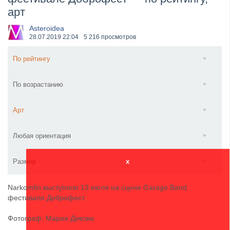
арт
​Wacken Open Air 2027 объявил новую волну участ...
Asteroidea
28.07.2019
22:04
5 216 просмотров
По рейтингу
По возрастанию
Арт
Любая ориентация
Размер
x
Narkomfin выступили 13 июля на сцене Garage Band
фестиваля Доброфест.
Фотограф: Мария Дикова