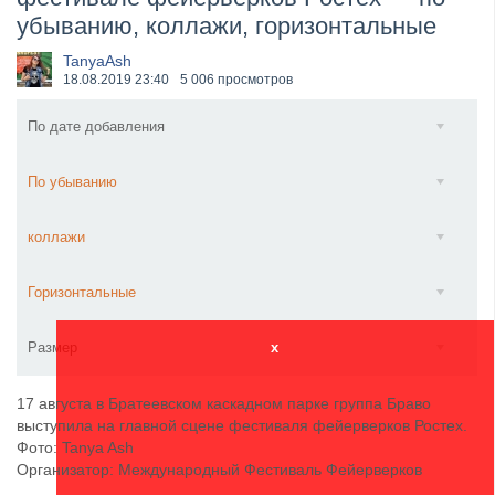
убыванию, коллажи, горизонтальные
​Wacken Open Air 2027 объявил новую волну участ...
TanyaAsh
18.08.2019
23:40
5 006 просмотров
По дате добавления
По убыванию
коллажи
Горизонтальные
Размер
x
17 августа в Братеевском каскадном парке группа Браво
выступила на главной сцене фестиваля фейерверков Ростех.
Фото: Tanya Ash
Организатор: Международный Фестиваль Фейерверков