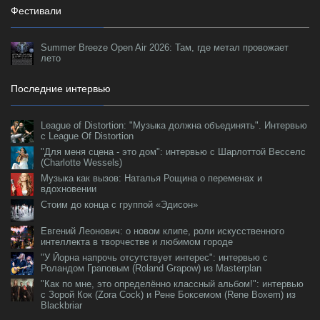
Фестивали
Summer Breeze Open Air 2026: Там, где метал провожает
лето
Последние интервью
League of Distortion: "Музыка должна объединять". Интервью
с League Of Distortion
"Для меня сцена - это дом": интервью с Шарлоттой Весселс
(Charlotte Wessels)
Музыка как вызов: Наталья Рощина о переменах и
вдохновении
Стоим до конца с группой «Эдисон»
Евгений Леонович: о новом клипе, роли искусственного
интеллекта в творчестве и любимом городе
"У Йорна напрочь отсутствует интерес": интервью с
Роландом Граповым (Roland Grapow) из Masterplan
"Как по мне, это определённо классный альбом!": интервью
с Зорой Кок (Zora Cock) и Рене Боксемом (Rene Boxem) из
Blackbriar